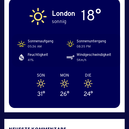
18°
London
sonnig
Sonnenaufgang
Sonnenuntergang
05:36 AM
08:35 PM
Feuchtigkeit
Windgeschwindigkeit
41%
5Km/h
SON
MON
DIE
31°
26°
24°